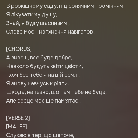
В розкішному саду, під сонячним промінням,
Я лікуватиму душу,
Знай, я буду щасливим ,
Слово моє - натхнення навігатор.
[CHORUS]
А знаєш, все буде добре,
Навколо будуть квіти цвісти,
І хоч без тебе я на цій землі,
Я знову навчусь мріяти.
Шкода, напевно, що там тебе не буде,
Але серце моє ще пам'ятає .
[VERSE 2]
[MALES]
Слухаю вітер, що шепоче,