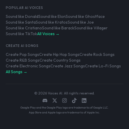
POPULAR AI VOICES
Sound like Donald
Sound like Elon
Sound like Ghostface
Sound like Santa
Sound like Kratos
Sound like Joe
Sound like Cristiano
Sound like Barack
Sound like Villager
Sound like TikTok
All Voices →
CREATE AI SONGS
Create Pop Songs
Create Hip Hop Songs
Create Rock Songs
Create R&B Songs
Create Country Songs
Create Electronic Songs
Create Jazz Songs
Create Lo-Fi Songs
All Songs →
© 2026 Voices AI. All rights reserved.
Google Play and the Google Play logo are trademarks of Google LLC.
App Store and Apple logo are trademarks of Apple Inc.