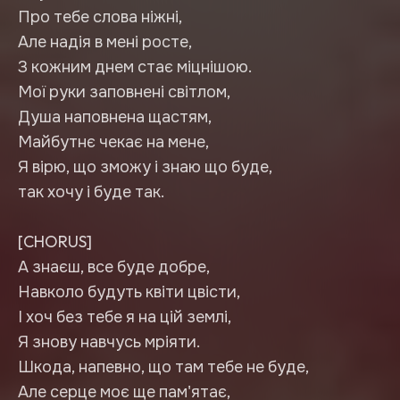
Про тебе слова ніжні,
Але надія в мені росте,
З кожним днем стає міцнішою.
Мої руки заповнені світлом,
Душа наповнена щастям,
Майбутнє чекає на мене,
Я вірю, що зможу і знаю що буде,
так хочу і буде так.
[CHORUS]
А знаєш, все буде добре,
Навколо будуть квіти цвісти,
І хоч без тебе я на цій землі,
Я знову навчусь мріяти.
Шкода, напевно, що там тебе не буде,
Але серце моє ще пам'ятає,