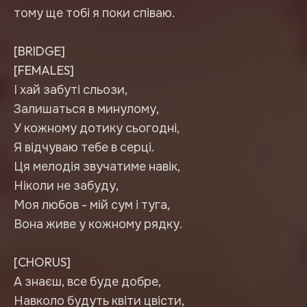
тому ще тобі я поки співаю.
[BRIDGE]
[FEMALES]
І хай забуті сльози,
Залишаться в минулому,
У кожному дотику сьогодні,
Я відчуваю тебе в серці.
Ця мелодія звучатиме навік,
Ніколи не забуду,
Моя любов - мій сум і туга,
Вона живе у кожному рядку.
[CHORUS]
А знаєш, все буде добре,
Навколо будуть квіти цвісти,