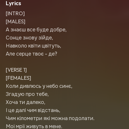
Lyrics
[INTRO]
[MALES]
А знаєш все буде добре,
Сонце знову зійде,
Навколо квіти цвітуть,
Але серце твоє - де?
[VERSE 1]
[FEMALES]
Коли дивлюсь у небо синє,
Згадую про тебе,
Хоча ти далеко,
І це далі чим відстань,
Чим кілометри які можна подолати.
Мої мрії живуть в мене.