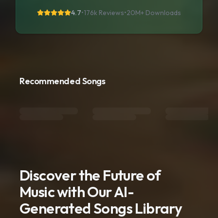
4.7
•
176k Reviews
•
20M+
Downloads
Recommended Songs
Discover the Future of
Music with Our AI-
Generated Songs Library