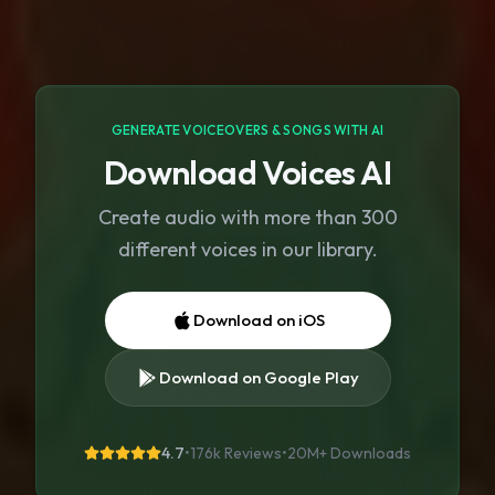
GENERATE VOICEOVERS & SONGS WITH AI
Download Voices AI
Create audio with more than 300
different voices in our library.
Download on iOS
Download on Google Play
4.7
•
176k Reviews
•
20M+
Downloads