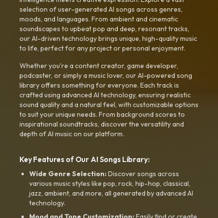
selection of user-generated AI songs across genres,
moods, and languages. From ambient and cinematic
soundscapes to upbeat pop and deep, resonant tracks,
our AI-driven technology brings unique, high-quality music
to life, perfect for any project or personal enjoyment.
Whether you're a content creator, game developer,
podcaster, or simply a music lover, our AI-powered song
library offers something for everyone. Each track is
crafted using advanced AI technology, ensuring realistic
sound quality and a natural feel, with customizable options
to suit your unique needs. From background scores to
inspirational soundtracks, discover the versatility and
depth of AI music on our platform.
Key Features of Our AI Songs Library:
Wide Genre Selection:
Discover songs across
various music styles like pop, rock, hip-hop, classical,
jazz, ambient, and more, all generated by advanced AI
technology.
Mood and Tone Customization:
Easily find or create