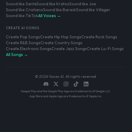
Sound like Santa
Sound like Kratos
Sound like Joe
Sound like Cristiano
Sound like Barack
Sound like Villager
Sound like TikTok
All Voices →
CREATE AI SONGS
Create Pop Songs
Create Hip Hop Songs
Create Rock Songs
Create R&B Songs
Create Country Songs
Create Electronic Songs
Create Jazz Songs
Create Lo-Fi Songs
All Songs →
© 2026 Voices AI. All rights reserved.
Google Play and the Google Play logo are trademarks of Google LLC.
App Store and Apple logo are trademarks of Apple Inc.