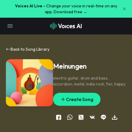
Voices AI Live -
Change your voice in real-time on any
app. Download free →
Back to Song Library
Meinungen
electric guitar
,
drum and bass
,
accordion
,
metal
,
indie rock
,
fun
,
happy
Create Song