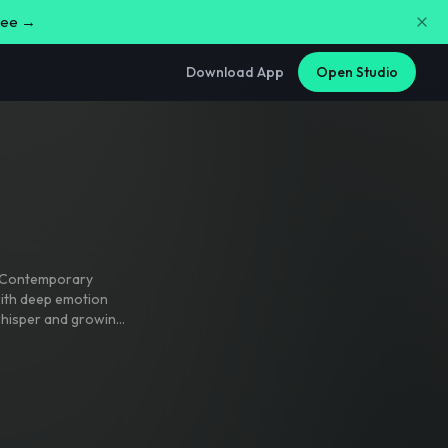
free →
Download App
Open Studio
Contemporary
whisper and growing
tion
,
soft ambient
ild
,
cinematic
c guitar
,
heavenly
light breaking
te
,
hopeful
,
ggressive drums
,
no