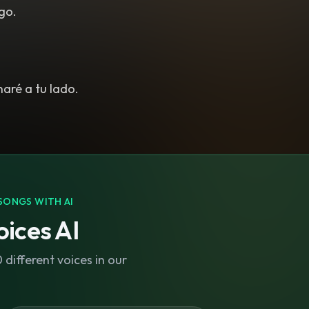
go.
aré a tu lado.
SONGS WITH AI
ices AI
different voices in our