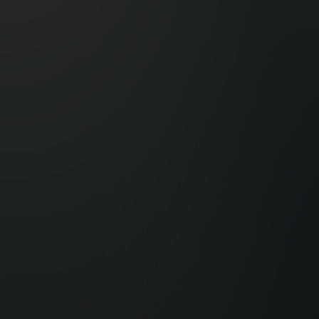
ystal-clear
mfort
,
and triumph.