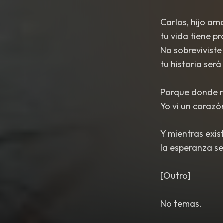
Carlos, hijo am
tu vida tiene pr
No sobreviviste
tu historia ser
Porque donde m
Yo vi un corazó
Y mientras exis
la esperanza se
[Outro]
No temas.