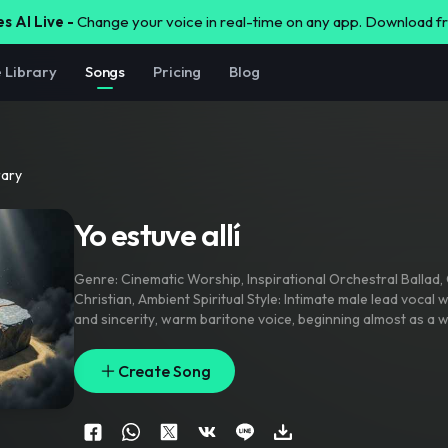
s AI Live -
Change your voice in real-time on any app. Download 
e Library
Songs
Pricing
Blog
rary
Yo estuve allí
Genre: Cinematic Worship
,
Inspirational Orchestral Ballad
,
Christian
,
Ambient Spiritual Style: Intimate male lead vocal with deep emotion
and sincerity
,
warm baritone voice
,
beginning almost as a 
into a powerful declaration of hope. Piano-driven introduc
pads
,
delicate strings
,
distant cello
,
emotional orchestral bu
Create Song
percussion
,
uplifting choir in the final chorus
,
subtle acousti
atmosphere
,
slow and reflective. The song should feel like 
through darkness after a disaster. Emotional
,
compassiona
reverent
,
inspiring
,
suitable for a true survival story. No a