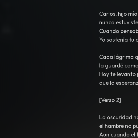
Carlos, hijo mío
nunca estuviste
Cuando pensab
Yo sostenía tu 
Cada lágrima q
la guardé como
Hoy te levanto
que la esperanz
[Verso 2]
La oscuridad n
el hambre no pu
Aun cuando el t