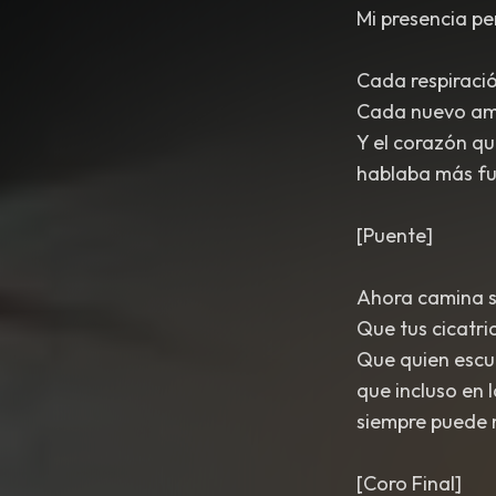
Mi presencia p
Cada respiració
Cada nuevo am
Y el corazón qu
hablaba más fu
[Puente]
Ahora camina s
Que tus cicatri
Que quien escu
que incluso en
siempre puede 
[Coro Final]