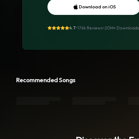
Download on iOS
4.7
•
176k Reviews
•
20M+
Download
Recommended Songs