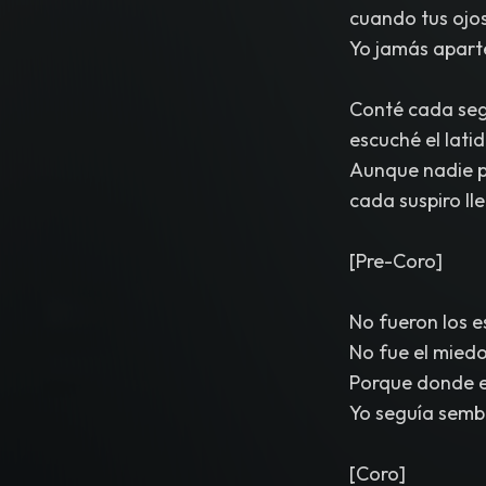
cuando tus ojos
Yo jamás aparté
Conté cada seg
escuché el lati
Aunque nadie pu
cada suspiro ll
[Pre-Coro]
No fueron los e
No fue el miedo
Porque donde el
Yo seguía semb
[Coro]