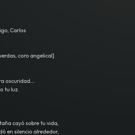
rock
,
no electronic dance elements. High dynamic range
,
cr
production
,
immersive cinematic sound
,
ending in peace
,
co
igo, Carlos
uerdas, coro angelical]
a oscuridad...
o tu luz.
aña cayó sobre tu vida,
ó en silencio alrededor,