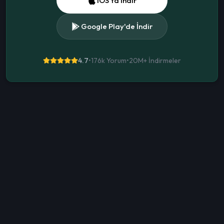
iOS'ta İndir
Google Play'de İndir
4.7
•
176k Yorum
•
20M+
İndirmeler