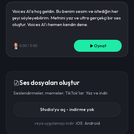
Oynat
0:00
/
0:00
Ses dosyaları oluştur
Seslendirmeler, memeler, TikTok'lar. Yaz ve indir.
Studio'yu aç - indirme yok
veya uygulamayı indir:
iOS
·
Android