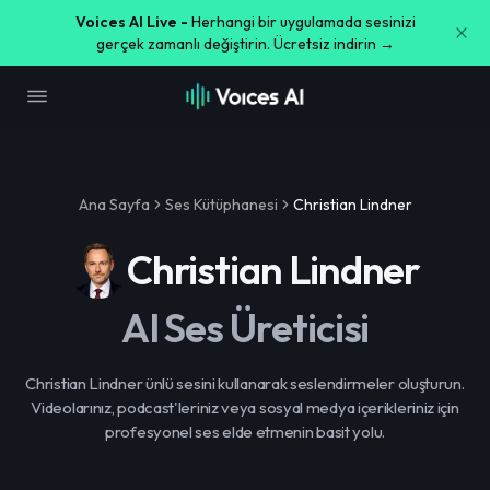
Voices AI Live -
Herhangi bir uygulamada sesinizi
gerçek zamanlı değiştirin. Ücretsiz indirin →
Ana Sayfa
Ses Kütüphanesi
Christian Lindner
Christian Lindner
AI Ses Üreticisi
Christian Lindner ünlü sesini kullanarak seslendirmeler oluşturun.
Videolarınız, podcast'leriniz veya sosyal medya içerikleriniz için
profesyonel ses elde etmenin basit yolu.