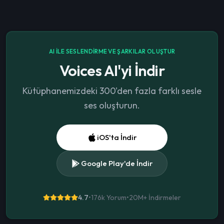
AI ILE SESLENDIRME VE ŞARKILAR OLUŞTUR
Voices AI'yi İndir
Kütüphanemizdeki 300'den fazla farklı sesle
ses oluşturun.
iOS'ta İndir
Google Play'de İndir
4.7
•
176k Yorum
•
20M+
İndirmeler