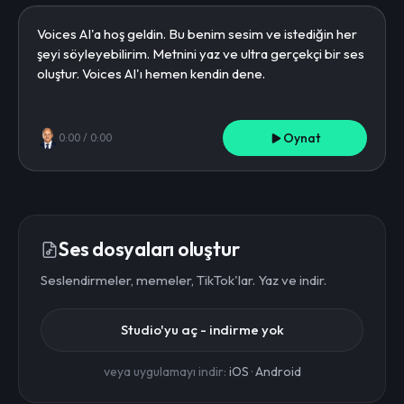
Oynat
0:00
/
0:00
Ses dosyaları oluştur
Seslendirmeler, memeler, TikTok'lar. Yaz ve indir.
Studio'yu aç - indirme yok
veya uygulamayı indir:
iOS
·
Android