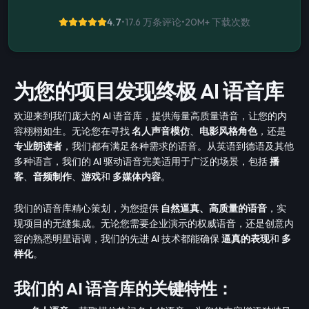
4.7
•
17.6 万条评论
•
20M+
下载次数
为您的项目发现终极 AI 语音库
欢迎来到我们庞大的 AI 语音库，提供海量高质量语音，让您的内
容栩栩如生。无论您在寻找
名人声音模仿
、
电影风格角色
，还是
专业朗读者
，我们都有满足各种需求的语音。从英语到德语及其他
多种语言，我们的 AI 驱动语音完美适用于广泛的场景，包括
播
客
、
音频制作
、
游戏
和
多媒体内容
。
我们的语音库精心策划，为您提供
自然逼真、高质量的语音
，实
现项目的无缝集成。无论您需要企业演示的权威语音，还是创意内
容的熟悉明星语调，我们的先进 AI 技术都能确保
逼真的表现
和
多
样化
。
我们的 AI 语音库的关键特性：