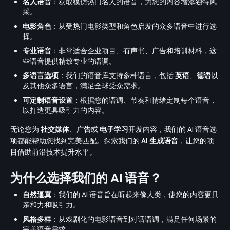
名人语音
：获取模仿热门名人的语音，为您的内容增添独特风
采。
电影角色
：从受热门电影类型和角色启发的众多语音中进行选
择。
专业语音
：非常适合企业项目、有声书、广告和培训材料，这
些语音提供精致专业的语调。
多语言选项
：我们的语音库支持多种语言，包括
英语
、
德语
以
及其他众多语言，满足全球受众需求。
可定制语音设置
：根据您的语调、节奏和情绪定制每个语音，
以打造更具吸引力的内容。
无论您为
社交媒体
、
广告
或
电子学习
开发内容，我们的 AI 语音选
项都能帮助您找到完美匹配。探索我们的
AI 生成语音
，让您的项
目借助前沿技术提升水平。
为什么选择我们的 AI 语音？
自然逼真
：我们的 AI 语音旨在听起来像人类，使您的内容更具
亲和力和吸引力。
风格多样
：从戏剧化的电影语音到对话语调，满足任何场景的
完美语音需求。