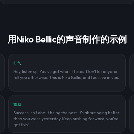
用Niko Bellic的声音制作的示例
打气
Hey, listen up. You've got what it takes. Don't let anyone
tell you otherwise. This is Niko Bellic, and I believe in you.
激励
Success isn't about being the best. It's about being better
than you were yesterday. Keep pushing forward, you've
got this!