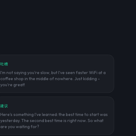
吐槽
I'm not saying you're slow, but I've seen faster WiFi at a
coffee shop in the middle of nowhere. Just kidding -
you're great!
建议
Here's something I've learned: the best time to start was
yesterday. The second best time is right now. So what
are you waiting for?