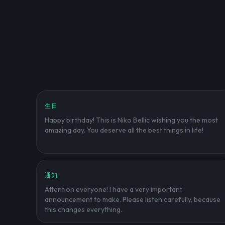
生日
Happy birthday! This is Niko Bellic wishing you the most
amazing day. You deserve all the best things in life!
通知
Attention everyone! I have a very important
announcement to make. Please listen carefully, because
this changes everything.