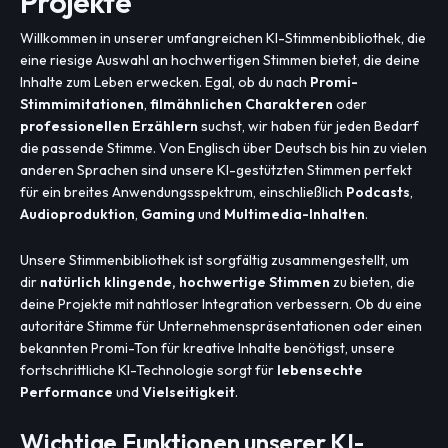
Projekte
Willkommen in unserer umfangreichen KI-Stimmenbibliothek, die
eine riesige Auswahl an hochwertigen Stimmen bietet, die deine
Inhalte zum Leben erwecken. Egal, ob du nach
Promi-
Stimmimitationen
,
filmähnlichen Charakteren
oder
professionellen Erzählern
suchst, wir haben für jeden Bedarf
die passende Stimme. Von Englisch über Deutsch bis hin zu vielen
anderen Sprachen sind unsere KI-gestützten Stimmen perfekt
für ein breites Anwendungsspektrum, einschließlich
Podcasts
,
Audioproduktion
,
Gaming
und
Multimedia-Inhalten
.
Unsere Stimmenbibliothek ist sorgfältig zusammengestellt, um
dir
natürlich klingende, hochwertige Stimmen
zu bieten, die
deine Projekte mit nahtloser Integration verbessern. Ob du eine
autoritäre Stimme für Unternehmenspräsentationen oder einen
bekannten Promi-Ton für kreative Inhalte benötigst, unsere
fortschrittliche KI-Technologie sorgt für
lebensechte
Performance
und
Vielseitigkeit
.
Wichtige Funktionen unserer KI-