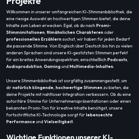
Projekte
Willkommen in unserer umfangreichen KI-Stimmenbibliothek, die
eine riesige Auswahl an hochwertigen Stimmen bietet, die deine
Inhalte zum Leben erwecken. Egal, ob du nach
Promi-
Stimmimitationen
,
filmähnlichen Charakteren
oder
professionellen Erzählern
suchst, wir haben für jeden Bedarf
die passende Stimme. Von Englisch über Deutsch bis hin zu vielen
anderen Sprachen sind unsere KI-gestützten Stimmen perfekt
für ein breites Anwendungsspektrum, einschließlich
Podcasts
,
Audioproduktion
,
Gaming
und
Multimedia-Inhalten
.
Unsere Stimmenbibliothek ist sorgfältig zusammengestellt, um
dir
natürlich klingende, hochwertige Stimmen
zu bieten, die
deine Projekte mit nahtloser Integration verbessern. Ob du eine
autoritäre Stimme für Unternehmenspräsentationen oder einen
bekannten Promi-Ton für kreative Inhalte benötigst, unsere
fortschrittliche KI-Technologie sorgt für
lebensechte
Performance
und
Vielseitigkeit
.
Wichtige Funktionen unserer KI-