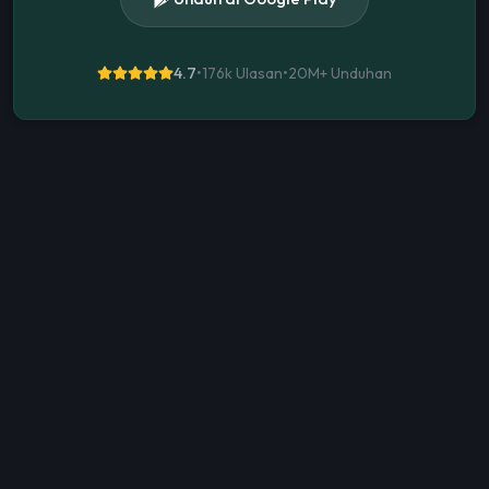
4.7
•
176k Ulasan
•
20M+
Unduhan