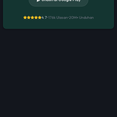
4.7
•
176k Ulasan
•
20M+
Unduhan