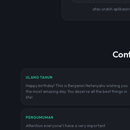
atau unduh aplikasin
Cont
ULANG TAHUN
Happy birthday! This is Benjamin Netanyahu wishing you
the most amazing day. You deserve all the best things in
life!
PENGUMUMAN
Attention everyone! I have a very important