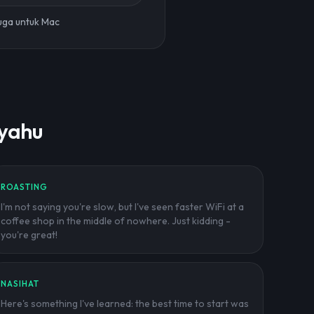
juga untuk Mac
nyahu
ROASTING
I'm not saying you're slow, but I've seen faster WiFi at a
coffee shop in the middle of nowhere. Just kidding -
you're great!
NASIHAT
Here's something I've learned: the best time to start was