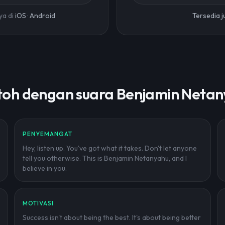
ya di
iOS
·
Android
Tersedia 
oh dengan suara Benjamin Neta
PENYEMANGAT
Hey, listen up. You've got what it takes. Don't let anyone
tell you otherwise. This is Benjamin Netanyahu, and I
believe in you.
MOTIVASI
Success isn't about being the best. It's about being better