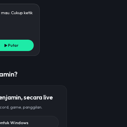
Putar
jamin?
njamin, secara live
cord, game, panggilan.
untuk Windows