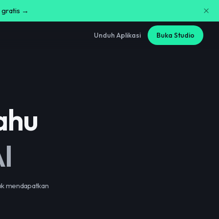
 gratis →
Unduh Aplikasi
Buka Studio
ahu
I
tuk mendapatkan