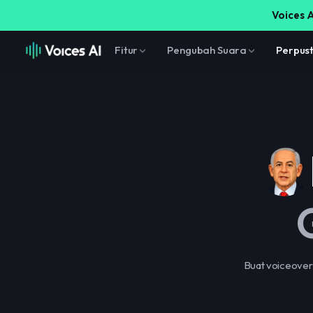
Voices A
Fitur
Pengubah Suara
Perpus
Buat voiceover