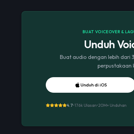
BUAT VOICEOVER & LAG
Unduh Voi
Buat audio dengan lebih dari 
perpustakaan 
Unduh di iOS
4.7
•
176k Ulasan
•
20M+
Unduhan