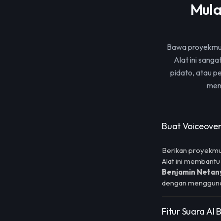
Mula
Bawa proyekmu 
Alat ini sang
pidato, atau p
mena
Buat Voiceover
Berikan proyekmu
Alat ini membantu
Benjamin Netan
dengan menggunaka
Fitur Suara AI