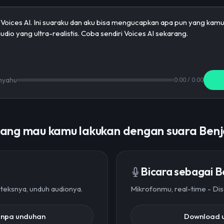
nyahu
0:00
/
0:00
ang mau kamu lakukan dengan suara Ben
Bicara sebagai Be
 teksnya, unduh audionya.
Mikrofonmu, real-time - Dis
tanpa unduhan
Download 