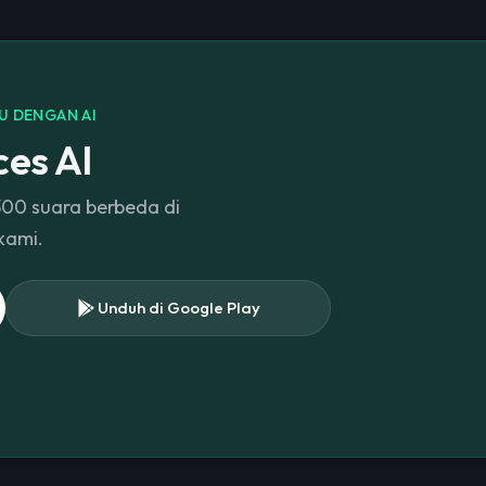
U DENGAN AI
ces AI
300 suara berbeda di
kami.
Unduh di Google Play