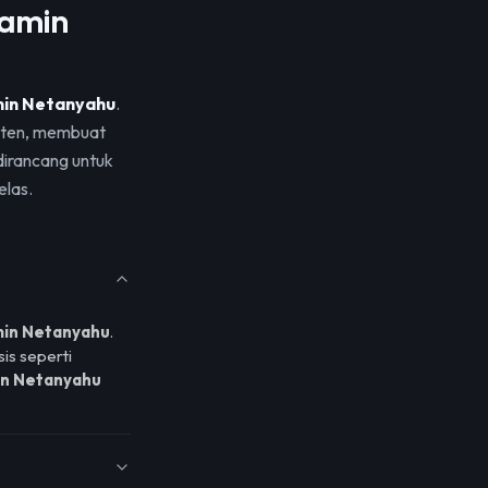
jamin
in Netanyahu
.
onten, membuat
irancang untuk
elas.
in Netanyahu
.
is seperti
in Netanyahu