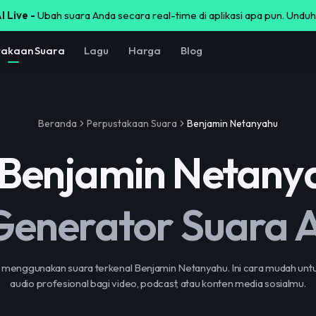
I Live -
Ubah suara Anda secara real-time di aplikasi apa pun. Unduh
takaan Suara
Lagu
Harga
Blog
Beranda
Perpustakaan Suara
Benjamin Netanyahu
Benjamin Netany
Generator Suara A
 menggunakan suara terkenal Benjamin Netanyahu. Ini cara mudah un
audio profesional bagi video, podcast, atau konten media sosialmu.