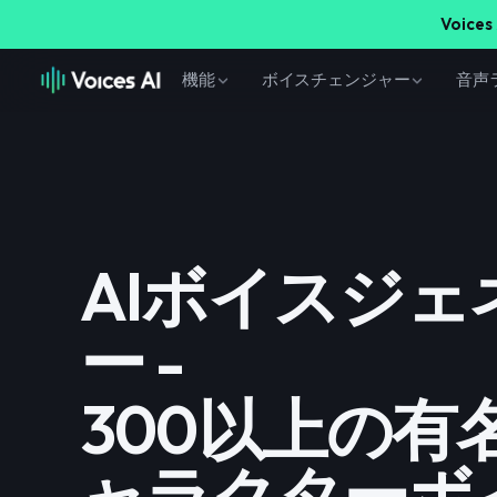
Voices 
機能
ボイスチェンジャー
音声
AIボイスジェ
ー -
300以上の有
ャラクターボ