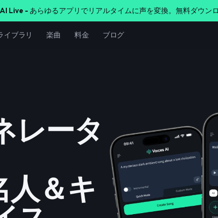
AI Live -
あらゆるアプリでリアルタイムに声を変換。無料ダウンロ
ライブラリ
楽曲
料金
ブログ
ネレータ
名人＆キ
イス