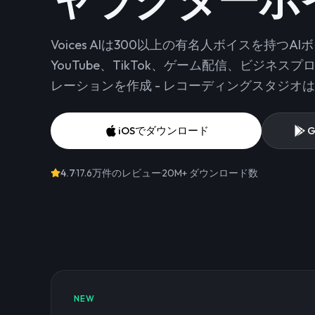
Voices AIは300以上の有名人ボイスを持つ
YouTube、TikTok、ゲーム配信、ビジネ
レーションを作成 - レコーディングスタジオ
iOSでダウンロード
G
4.7
·
17.6万件のレビュー
·
20M+
ダウンロード数
NEW