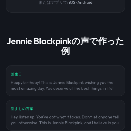
またはアプリで:
iOS
·
Android
Jennie Blackpinkの声で作った
例
誕生日
Happy birthday! This is Jennie Blackpink wishing you the
most amazing day. You deserve all the best things in life!
励ましの言葉
Hey, listen up. You've got what it takes. Don't let anyone tell
you otherwise. This is Jennie Blackpink, and I believe in you.