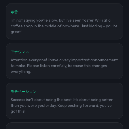
毒舌
I'm not saying you're slow, but I've seen faster WiFi at a
coffee shop in the middle of nowhere. Just kidding - you're
great!
アナウンス
Attention everyone! I have a very important announcement
to make. Please listen carefully, because this changes
everything.
モチベーション
Success isn't about being the best. It's about being better
than you were yesterday. Keep pushing forward, you've
got this!