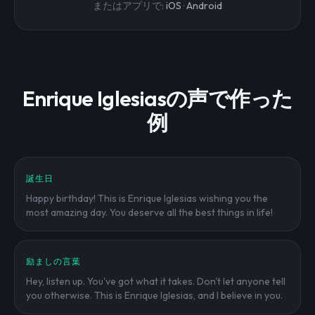
またはアプリで:
iOS
·
Android
Enrique Iglesiasの声で作った
例
誕生日
Happy birthday! This is Enrique Iglesias wishing you the
most amazing day. You deserve all the best things in life!
励ましの言葉
Hey, listen up. You've got what it takes. Don't let anyone tell
you otherwise. This is Enrique Iglesias, and I believe in you.