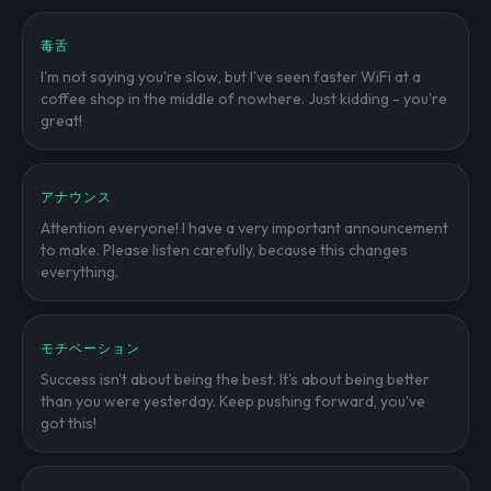
毒舌
I'm not saying you're slow, but I've seen faster WiFi at a
coffee shop in the middle of nowhere. Just kidding - you're
great!
アナウンス
Attention everyone! I have a very important announcement
to make. Please listen carefully, because this changes
everything.
モチベーション
Success isn't about being the best. It's about being better
than you were yesterday. Keep pushing forward, you've
got this!