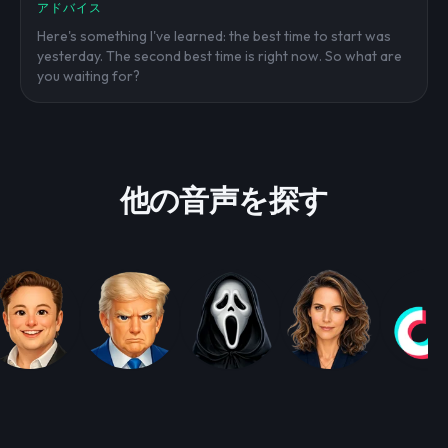
アドバイス
Here's something I've learned: the best time to start was
yesterday. The second best time is right now. So what are
you waiting for?
他の音声を探す