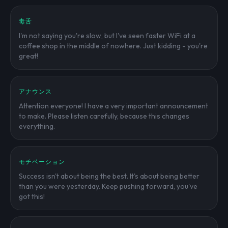
毒舌
I'm not saying you're slow, but I've seen faster WiFi at a
coffee shop in the middle of nowhere. Just kidding - you're
great!
アナウンス
Attention everyone! I have a very important announcement
to make. Please listen carefully, because this changes
everything.
モチベーション
Success isn't about being the best. It's about being better
than you were yesterday. Keep pushing forward, you've
got this!