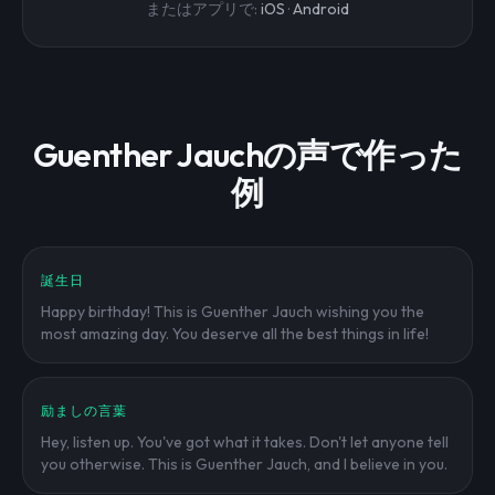
またはアプリで:
iOS
·
Android
Guenther Jauchの声で作った
例
誕生日
Happy birthday! This is Guenther Jauch wishing you the
most amazing day. You deserve all the best things in life!
励ましの言葉
Hey, listen up. You've got what it takes. Don't let anyone tell
you otherwise. This is Guenther Jauch, and I believe in you.