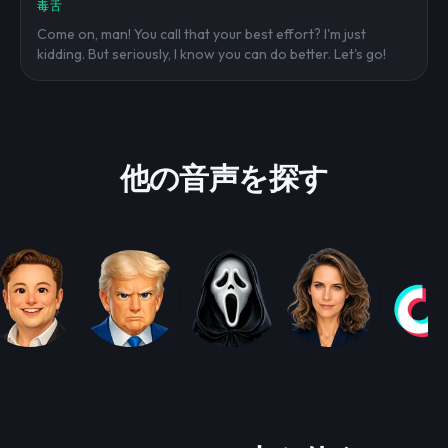
毒舌
Come on, man! You call that your best effort? I'm just
kidding. But seriously, I know you can do better. Let's go!
他の音声を探す