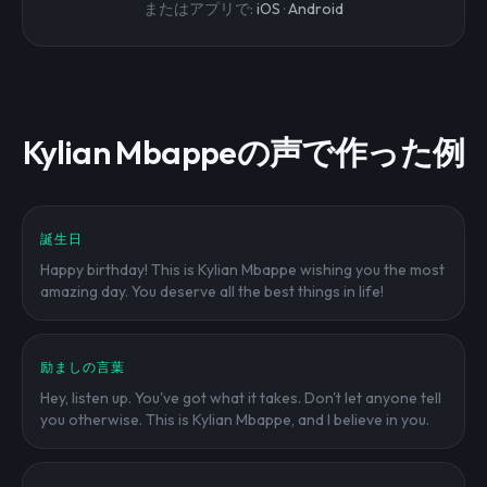
またはアプリで:
iOS
·
Android
Kylian Mbappeの声で作った例
誕生日
Happy birthday! This is Kylian Mbappe wishing you the most
amazing day. You deserve all the best things in life!
励ましの言葉
Hey, listen up. You've got what it takes. Don't let anyone tell
you otherwise. This is Kylian Mbappe, and I believe in you.