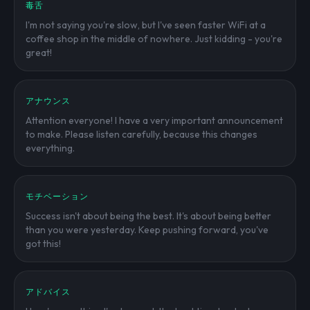
毒舌
I'm not saying you're slow, but I've seen faster WiFi at a
coffee shop in the middle of nowhere. Just kidding - you're
great!
アナウンス
Attention everyone! I have a very important announcement
to make. Please listen carefully, because this changes
everything.
モチベーション
Success isn't about being the best. It's about being better
than you were yesterday. Keep pushing forward, you've
got this!
アドバイス