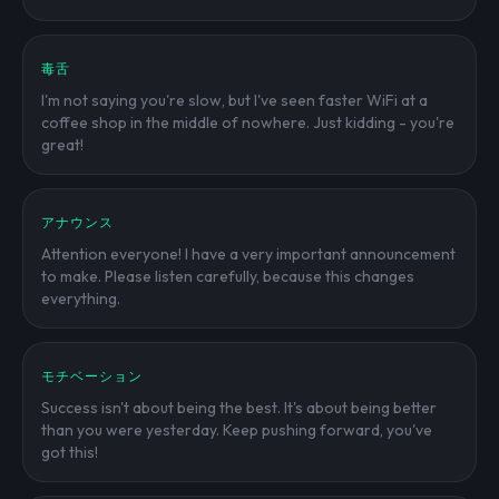
毒舌
I'm not saying you're slow, but I've seen faster WiFi at a
coffee shop in the middle of nowhere. Just kidding - you're
great!
アナウンス
Attention everyone! I have a very important announcement
to make. Please listen carefully, because this changes
everything.
モチベーション
Success isn't about being the best. It's about being better
than you were yesterday. Keep pushing forward, you've
got this!