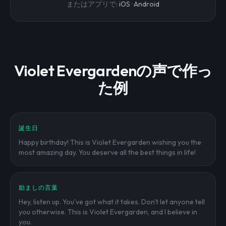
またはアプリで:
iOS
·
Android
Violet Evergardenの声で作っ
た例
誕生日
Happy birthday! This is Violet Evergarden wishing you the
most amazing day. You deserve all the best things in life!
励ましの言葉
Hey, listen up. You've got what it takes. Don't let anyone tell
you otherwise. This is Violet Evergarden, and I believe in
you.