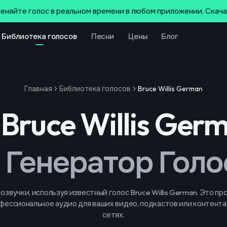
еняйте голос в реальном времени в любом приложении. Скач
Библиотека голосов
Песни
Цены
Блог
Главная
Библиотека голосов
Bruce Willis German
Bruce Willis Ger
I Генератор Голо
озвучки, используя известный голос Bruce Willis German. Это пр
фессиональное аудио для ваших видео, подкастов или контента
сетях.