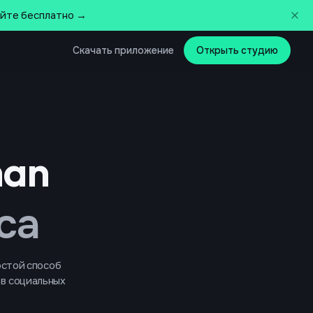
айте бесплатно →
Скачать приложение
Открыть студию
man
са
остой способ
 в социальных