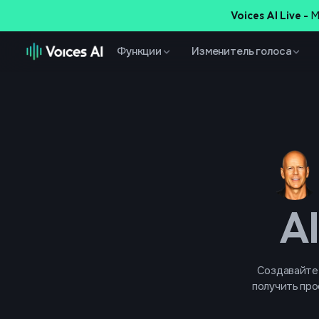
Voices AI Live -
М
Функции
Изменитель голоса
A
Создавайте 
получить про