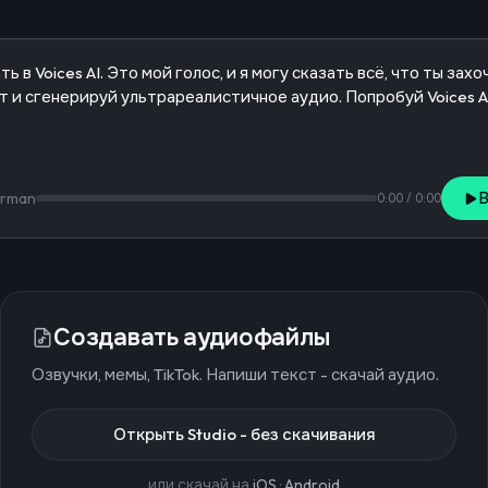
erman
0:00
/
0:00
Создавать аудиофайлы
Озвучки, мемы, TikTok. Напиши текст - скачай аудио.
Открыть Studio - без скачивания
или скачай на
iOS
·
Android