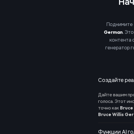
Нач
Поднимите с
German
. Эт
контента 
генератор 
Создайте реал
Дайте вашим пр
голоса. Этот ин
точно как
Bruce
Bruce Willis Ge
Функции AI го