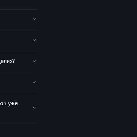
целях?
man уже