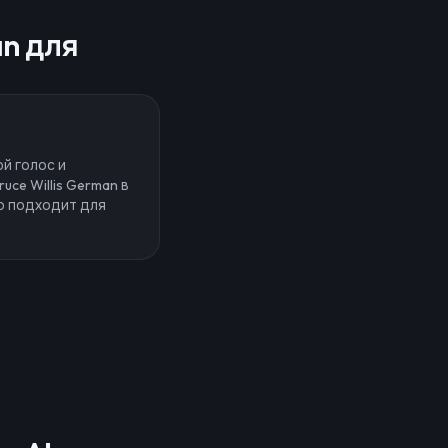
an для
й голос и
uce Willis German в
о подходит для