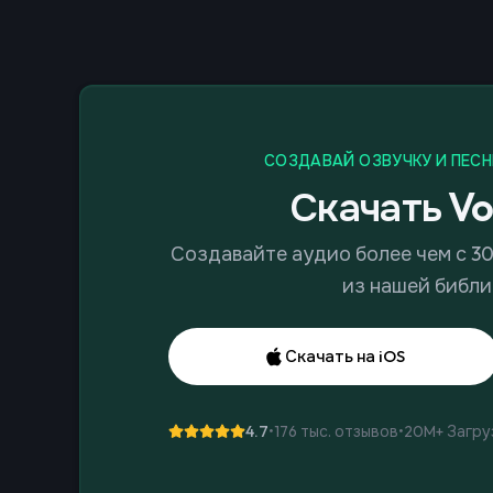
СОЗДАВАЙ ОЗВУЧКУ И ПЕСН
Скачать Vo
Создавайте аудио более чем с 3
из нашей библи
Скачать на iOS
4.7
•
176 тыс. отзывов
•
20M+
Загру