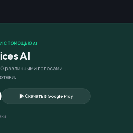
И С ПОМОЩЬЮ AI
ices AI
00 различными голосами
отеки.
Скачать в Google Play
зки