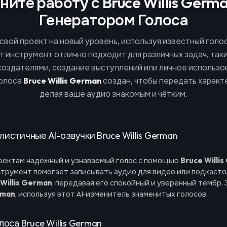
ните работу с Bruce Willis Germa
Генератором Голоса
вой проект на новый уровень, используя известный голо
от инструмент отлично подходит для различных задач, таки
создателями, создание выступлений или личное использо
голоса
Bruce Willis German
создан, чтобы передать характ
делая ваше аудио знакомым и чётким.
истичные AI-озвучки Bruce Willis German
оектам надёжный и узнаваемый голос с помощью
Bruce Willi
струмент помогает записывать аудио для видео или подкасто
 Willis German
, передавая его спокойный и уверенный тембр. 
rman
, используя этот AI‑изменитель знаменитых голосов.
лоса Bruce Willis German