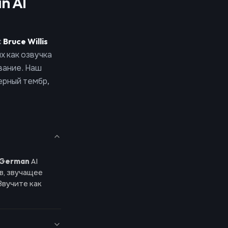
n AI
с
Bruce Willis
х как озвучка
вание. Наш
ерный тембр,
s German
AI
в, звучащее
Звучите как