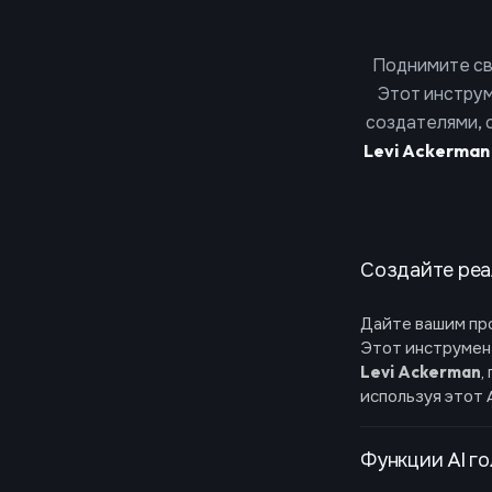
Поднимите св
Этот инструм
создателями, 
Levi Ackerman
Создайте реа
Дайте вашим пр
Этот инструмент
Levi Ackerman
,
используя этот 
Функции AI го