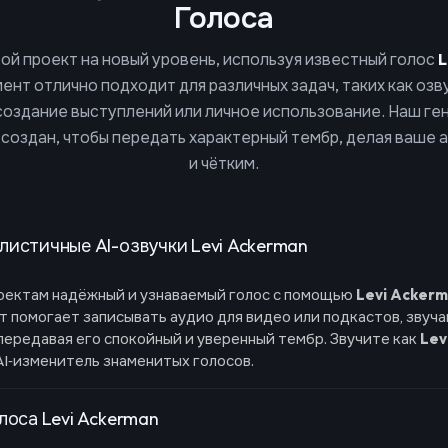
Голоса
ой проект на новый уровень, используя известный голос
L
ент отлично подходит для различных задач, таких как озв
создание выступлений или личное использование. Наш ге
создан, чтобы передать характерный тембр, делая ваше 
и чётким.
листичные AI-озвучки Levi Ackerman
оектам надёжный и узнаваемый голос с помощью
Levi Acker
 помогает записывать аудио для видео или подкастов, звуча
 передавая его спокойный и уверенный тембр. Звучите как
Lev
AI‑изменитель знаменитых голосов.
лоса Levi Ackerman