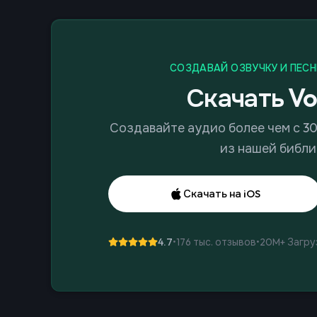
СОЗДАВАЙ ОЗВУЧКУ И ПЕСН
Скачать Vo
Создавайте аудио более чем с 3
из нашей библи
Скачать на iOS
4.7
•
176 тыс. отзывов
•
20M+
Загру