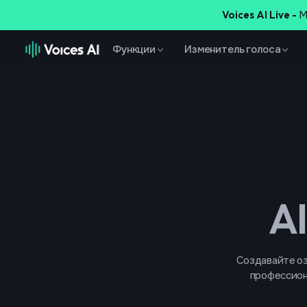
Voices AI Live -
М
Функции
Изменитель голоса
A
Создавайте оз
профессиона