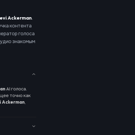
evi Ackerman
.
учка контента
нератор голоса
аудио знакомым
man
AI голоса.
щее точно как
i Ackerman
,