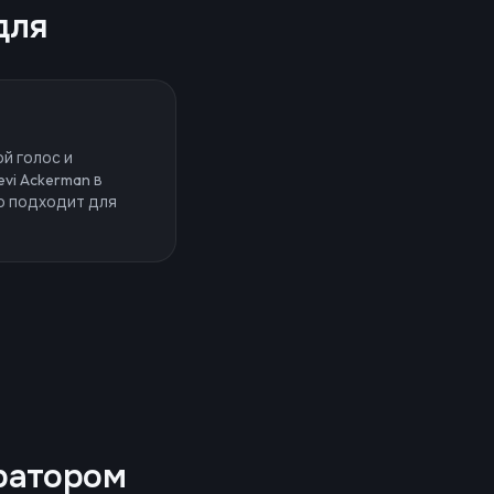
для
й голос и
evi Ackerman в
о подходит для
ератором