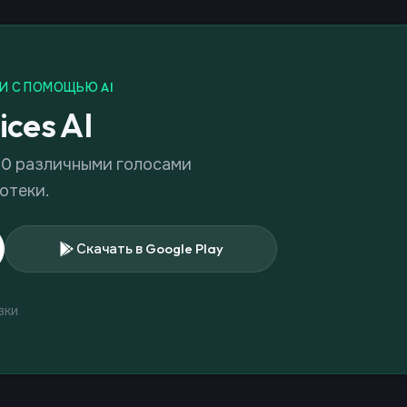
И С ПОМОЩЬЮ AI
ices AI
00 различными голосами
отеки.
Скачать в Google Play
зки