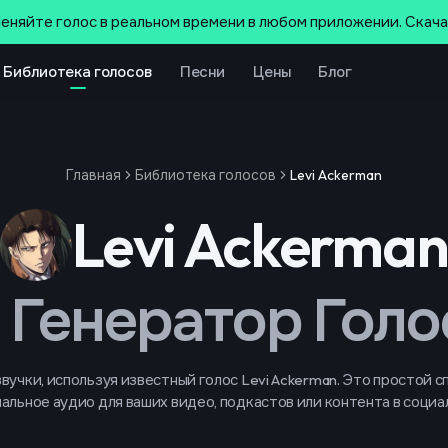
еняйте голос в реальном времени в любом приложении. Скач
Библиотека голосов
Песни
Цены
Блог
Главная
Библиотека голосов
Levi Ackerman
Levi Ackerman
I Генератор Голо
вучки, используя известный голос Levi Ackerman. Это простой с
льное аудио для ваших видео, подкастов или контента в социа