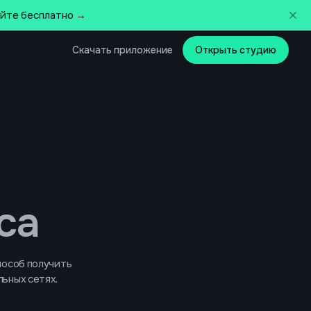
айте бесплатно →
Скачать приложение
Открыть студию
са
пособ получить
льных сетях.