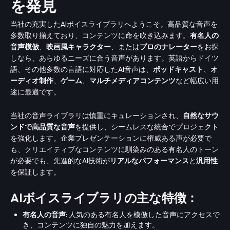
を発見
当社の充実したAIボイスライブラリへようこそ。高品質な音声を
多数取り揃えており、コンテンツに命を吹き込みます。
有名人の
音声模倣
、
映画風キャラクター
、または
プロのナレーター
をお探
しなら、あらゆるニーズに合う音声があります。英語からドイツ
語、その他多数の言語に対応したAI音声は、
ポッドキャスト
、
オ
ーディオ制作
、
ゲーム
、
マルチメディアコンテンツ
など幅広い用
途に最適です。
当社の音声ライブラリは慎重にキュレーションされ、
自然なサウ
ンドで高品質な音声
を提供し、シームレスな統合でプロジェクト
を強化します。企業プレゼンテーションに権威ある声が必要で
も、クリエイティブなコンテンツに馴染みのある有名人のトーン
が必要でも、先進的なAI技術が
リアルなパフォーマンス
と
汎用性
を保証します。
AIボイスライブラリの主な特徴：
有名人の音声
: 人気のある有名人を模倣した音声にアクセスで
き、コンテンツに独自の魅力を加えます。