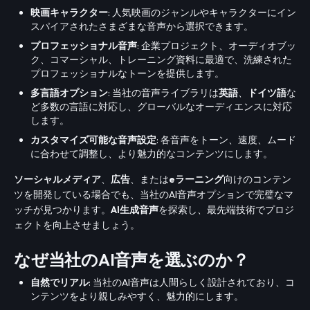
映画キャラクター
: 人気映画のジャンルやキャラクターにイン
スパイアされたさまざまな音声から選択できます。
プロフェッショナル音声
: 企業プロジェクト、オーディオブッ
ク、コマーシャル、トレーニング資料に最適で、洗練された
プロフェッショナルなトーンを提供します。
多言語オプション
: 当社の音声ライブラリは
英語
、
ドイツ語
な
ど多数の言語に対応し、グローバルなオーディエンスに対応
します。
カスタマイズ可能な音声設定
: 各音声をトーン、速度、ムード
に合わせて調整し、より魅力的なコンテンツにします。
ソーシャルメディア
、
広告
、または
eラーニング
向けのコンテン
ツを開発している場合でも、当社のAI音声オプションで完璧なマ
ッチが見つかります。
AI生成音声
を探索し、最先端技術でプロジ
ェクトを向上させましょう。
なぜ当社のAI音声を選ぶのか？
自然でリアル
: 当社のAI音声は人間らしく設計されており、コ
ンテンツをより親しみやすく、魅力的にします。