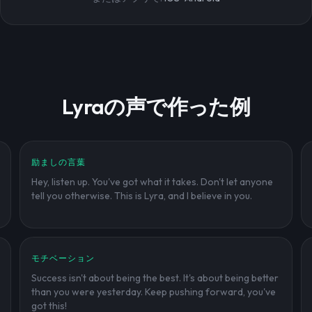
Lyraの声で作った例
励ましの言葉
Hey, listen up. You've got what it takes. Don't let anyone
tell you otherwise. This is Lyra, and I believe in you.
モチベーション
Success isn't about being the best. It's about being better
than you were yesterday. Keep pushing forward, you've
got this!