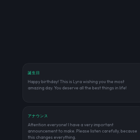
誕生日
Happy birthday! This is Lyra wishing you the most
amazing day. You deserve all the best things in life!
アナウンス
Attention everyone! I have a very important
announcement to make. Please listen carefully, because
this changes everything.