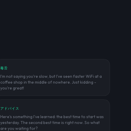
毒舌
I'm not saying you're slow, but I've seen faster WiFi at a
coffee shop in the middle of nowhere. Just kidding -
you're great!
アドバイス
Here's something I've learned: the best time to start was
yesterday. The second best time is right now. So what
are you waiting for?