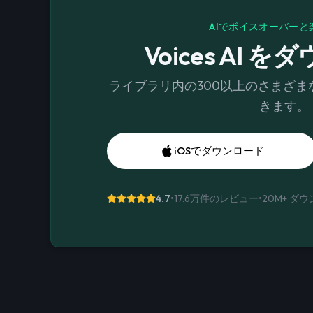
AIでボイスオーバーと
Voices AI 
ライブラリ内の300以上のさまざ
きます。
iOSでダウンロード
4.7
•
17.6万件のレビュー
•
20M+
ダウ