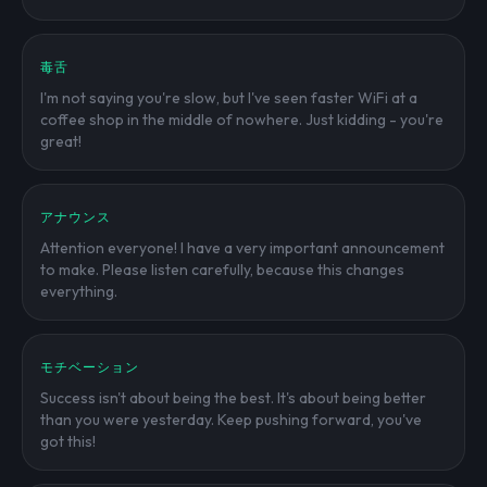
毒舌
I'm not saying you're slow, but I've seen faster WiFi at a
coffee shop in the middle of nowhere. Just kidding - you're
great!
アナウンス
Attention everyone! I have a very important announcement
to make. Please listen carefully, because this changes
everything.
モチベーション
Success isn't about being the best. It's about being better
than you were yesterday. Keep pushing forward, you've
got this!