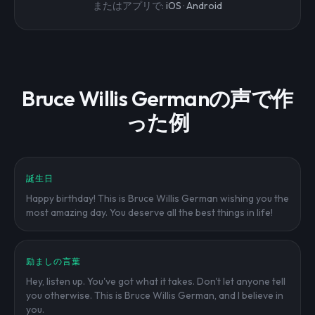
またはアプリで:
iOS
·
Android
Bruce Willis Germanの声で作
った例
誕生日
Happy birthday! This is Bruce Willis German wishing you the
most amazing day. You deserve all the best things in life!
励ましの言葉
Hey, listen up. You've got what it takes. Don't let anyone tell
you otherwise. This is Bruce Willis German, and I believe in
you.