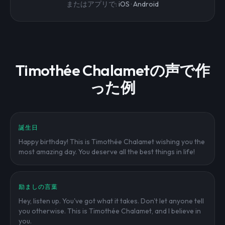
またはアプリで:
iOS
·
Android
Timothée Chalametの声で作
った例
誕生日
Happy birthday! This is Timothée Chalamet wishing you the
most amazing day. You deserve all the best things in life!
励ましの言葉
Hey, listen up. You've got what it takes. Don't let anyone tell
you otherwise. This is Timothée Chalamet, and I believe in
you.