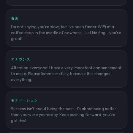
毒舌
I'm not saying you're slow, but I've seen faster WiFi at a
coffee shop in the middle of nowhere. Just kidding - you're
great!
アナウンス
Attention everyone! I have a very important announcement
to make. Please listen carefully, because this changes
everything.
モチベーション
Success isn't about being the best. It's about being better
than you were yesterday. Keep pushing forward, you've
got this!