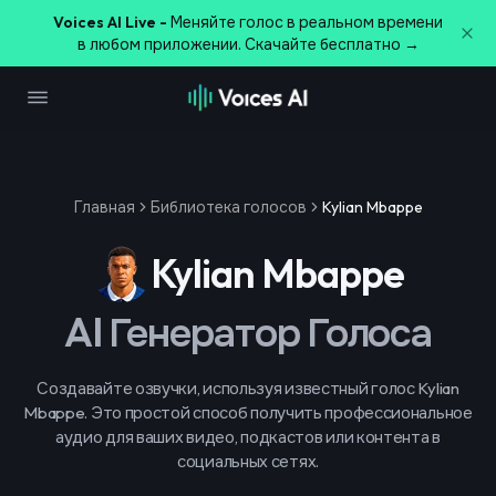
Voices AI Live -
Меняйте голос в реальном времени
в любом приложении. Скачайте бесплатно →
Главная
Библиотека голосов
Kylian Mbappe
Kylian Mbappe
AI Генератор Голоса
Создавайте озвучки, используя известный голос Kylian
Mbappe. Это простой способ получить профессиональное
аудио для ваших видео, подкастов или контента в
социальных сетях.