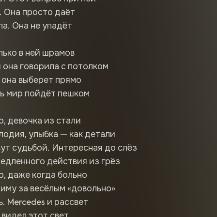
. Она просто даёт
ла. Она не упадёт
олько в ней шрамов
 она говорила с потолком
 она выберет прямо
сь мир пойдёт пешком
о, девочка из стали
лодия, улыбка — как детали
вут судьбой. Интересная до слёз
едленного действия из грёз
о, даже когда больно
иму за весёлым «довольно»
ь. Mercedes и рассвет
 видел этот свет