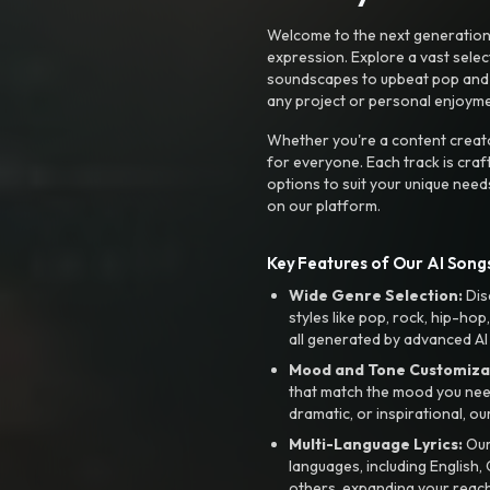
Welcome to the next generation o
expression. Explore a vast sele
soundscapes to upbeat pop and de
any project or personal enjoyme
Whether you're a content creato
for everyone. Each track is craf
options to suit your unique need
on our platform.
Key Features of Our AI Songs
Wide Genre Selection:
Dis
styles like pop, rock, hip-hop
all generated by advanced AI
Mood and Tone Customiza
that match the mood you need-
dramatic, or inspirational, ou
Multi-Language Lyrics:
Our 
languages, including English
others, expanding your reach