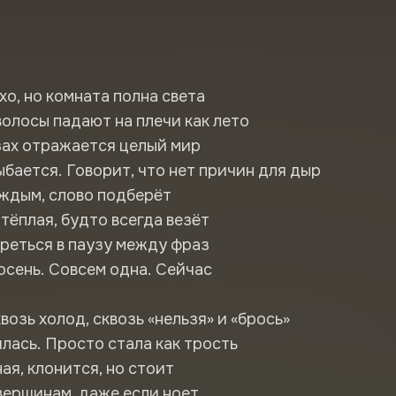
хо, но комната полна света
олосы падают на плечи как лето
зах отражается целый мир
ыбается. Говорит, что нет причин для дыр
аждым, слово подберёт
тёплая, будто всегда везёт
реться в паузу между фраз
осень. Совсем одна. Сейчас
возь холод, сквозь «нельзя» и «брось»
лась. Просто стала как трость
ая, клонится, но стоит
вершинам, даже если ноет