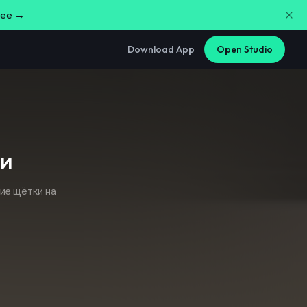
free →
Download App
Open Studio
ли
ие щётки на