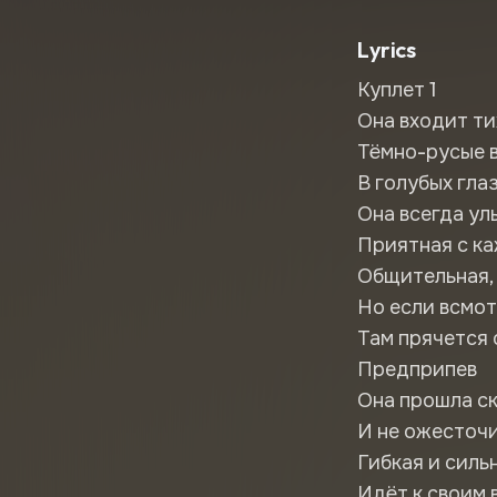
Lyrics
Куплет 1
Она входит ти
Тёмно-русые в
В голубых гла
Она всегда ул
Приятная с к
Общительная, 
Но если всмот
Там прячется 
Предприпев
Она прошла ск
И не ожесточи
Гибкая и сильн
Идёт к своим 