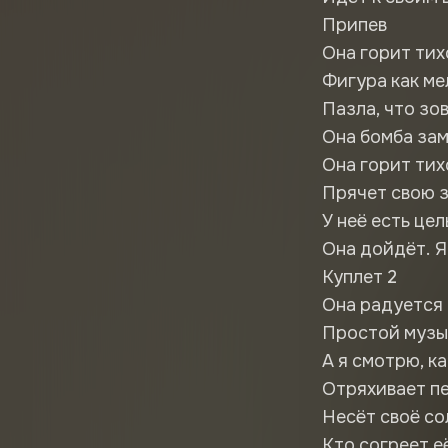
Припев
Она горит тих
Фигура как ме
Пазла, что зо
Она бомба зам
Она горит тих
Прячет свою з
У неё есть цел
Она дойдёт. Я
Куплет 2
Она радуется 
Простой музык
А я смотрю, к
Отряхивает пе
Несёт своё со
Кто согреет е