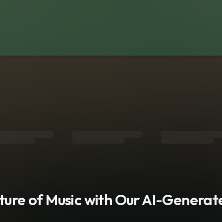
s
uture of Music with Our AI-Genera