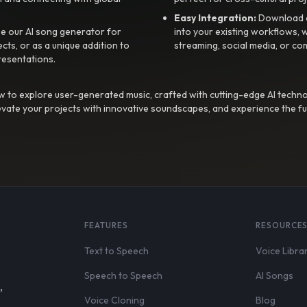
Easy Integration:
Download a
e our AI song generator for
into your existing workflows, w
ts, or as a unique addition to
streaming, social media, or co
resentations.
 to explore user-generated music, crafted with cutting-edge AI techno
evate your projects with innovative soundscapes, and experience the fu
FEATURES
RESOURCE
Text to Speech
Voice Libra
Speech to Speech
AI Songs
,
Voice Cloning
Blog