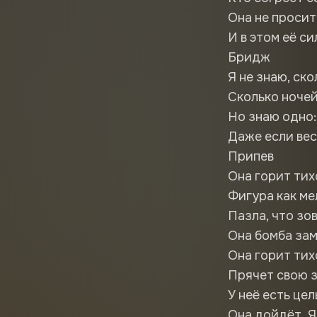
Она не просит
И в этом её си
Бридж
Я не знаю, ск
Сколько ночей
Но знаю одно:
Даже если ве
Припев
Она горит тих
Фигура как ме
Пазла, что зо
Она бомба зам
Она горит тих
Прячет свою з
У неё есть цел
Она дойдёт. Я