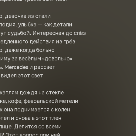
о, девочка из стали
лодия, улыбка — как детали
вут судьбой. Интересная до слёз
едленного действия из грёз
о, даже когда больно
иму за весёлым «довольно»
ь. Mercedes и рассвет
 видел этот свет
каплям дождя на стекле
е, кофе, февральской метели
ак она поднимается с колен
пел и снова в этот тлен
лнце. Делится со всеми
ё? Этот вопрос при ней