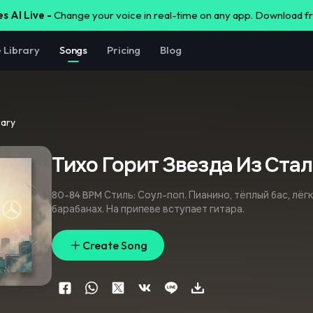
s AI Live -
Change your voice in real-time on any app. Download 
e Library
Songs
Pricing
Blog
rary
Тихо Горит Звезда Из Ста
80-84 BPM Стиль: Соул-поп. Пианино
,
тёплый бас
,
лёгк
барабанах. На припеве вступает гитара.
Create Song