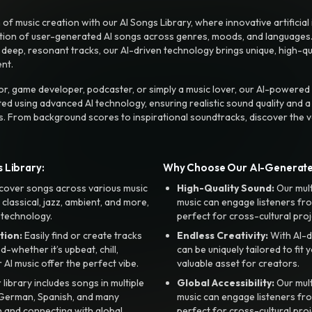
f music creation with our AI Songs Library, where innovative artificial 
ction of user-generated AI songs across genres, moods, and languages
ep, resonant tracks, our AI-driven technology brings unique, high-quali
nt.
r, game developer, podcaster, or simply a music lover, our AI-powered
ted using advanced AI technology, ensuring realistic sound quality and a
s. From background scores to inspirational soundtracks, discover the ve
 Library:
Why Choose Our AI-Generat
cover songs across various music
High-Quality Sound:
Our mul
, classical, jazz, ambient, and more,
music can engage listeners fro
 technology.
perfect for cross-cultural proj
tion:
Easily find or create tracks
Endless Creativity:
With AI-d
whether it’s upbeat, chill,
can be uniquely tailored to fit 
r AI music offer the perfect vibe.
valuable asset for creators.
library includes songs in multiple
Global Accessibility:
Our mul
, German, Spanish, and many
music can engage listeners fro
 and connecting with global
perfect for cross-cultural proj