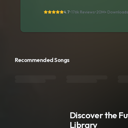
4.7
•
176k Reviews
•
20M+
Download
Recommended Songs
Discover the F
Library