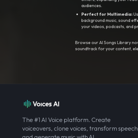
audiences.
Perfect for Multimedia:
Us
background music, sound effec
your videos, podcasts, and p
Browse our AI Songs Library now
soundtrack for your content, el
The #1 AI Voice platform. Create
voiceovers, clone voices, transform speech
and generate music with AI.