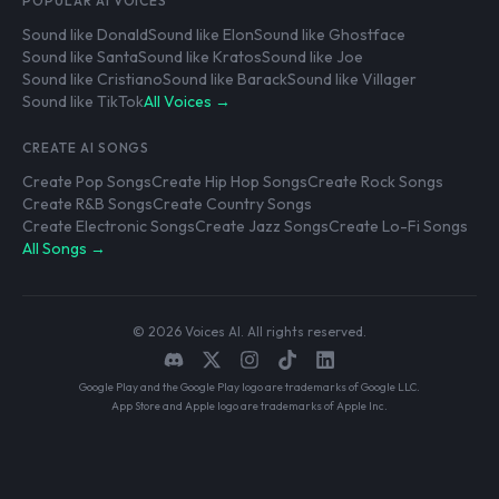
POPULAR AI VOICES
Sound like Donald
Sound like Elon
Sound like Ghostface
Sound like Santa
Sound like Kratos
Sound like Joe
Sound like Cristiano
Sound like Barack
Sound like Villager
Sound like TikTok
All Voices →
CREATE AI SONGS
Create Pop Songs
Create Hip Hop Songs
Create Rock Songs
Create R&B Songs
Create Country Songs
Create Electronic Songs
Create Jazz Songs
Create Lo-Fi Songs
All Songs →
© 2026 Voices AI. All rights reserved.
Google Play and the Google Play logo are trademarks of Google LLC.
App Store and Apple logo are trademarks of Apple Inc.