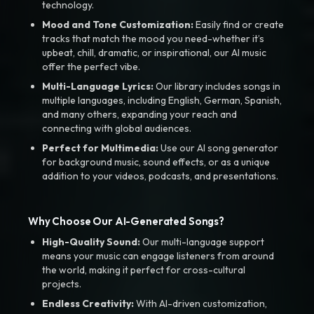
technology.
Mood and Tone Customization:
Easily find or create
tracks that match the mood you need-whether it’s
upbeat, chill, dramatic, or inspirational, our AI music
offer the perfect vibe.
Multi-Language Lyrics:
Our library includes songs in
multiple languages, including English, German, Spanish,
and many others, expanding your reach and
connecting with global audiences.
Perfect for Multimedia:
Use our AI song generator
for background music, sound effects, or as a unique
addition to your videos, podcasts, and presentations.
Why Choose Our AI-Generated Songs?
High-Quality Sound:
Our multi-language support
means your music can engage listeners from around
the world, making it perfect for cross-cultural
projects.
Endless Creativity:
With AI-driven customization,