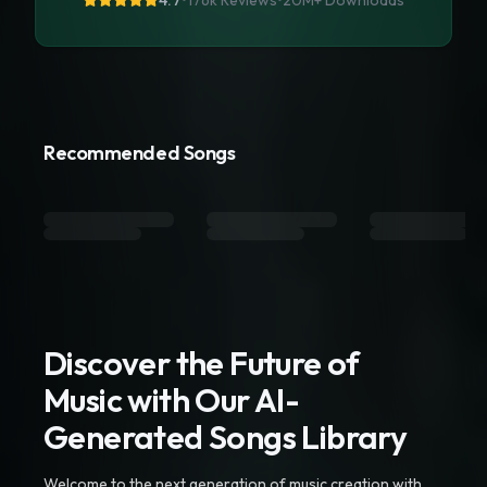
4.7
•
176k Reviews
•
20M+
Downloads
Recommended Songs
Discover the Future of
Music with Our AI-
Generated Songs Library
Welcome to the next generation of music creation with