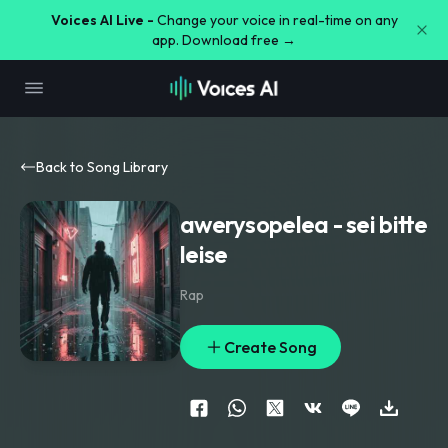
Voices AI Live -
Change your voice in real-time on any
app. Download free →
Back to Song Library
awerysopelea - sei bitte
leise
Rap
Create Song